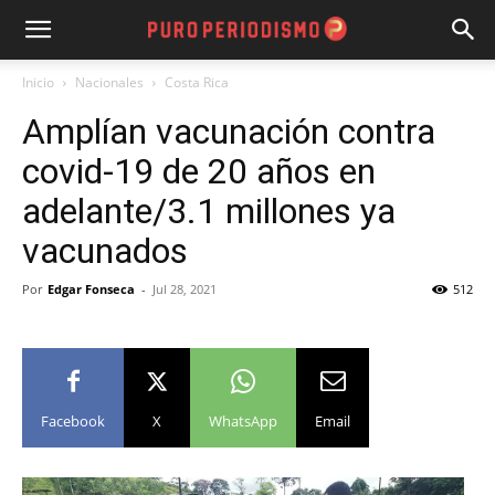
Inicio
Nacionales
Costa Rica
Amplían vacunación contra
covid-19 de 20 años en
adelante/3.1 millones ya
vacunados
Por
Edgar Fonseca
-
Jul 28, 2021
512
Facebook
X
WhatsApp
Email