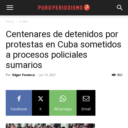
Inicio
Cuba
Centenares de detenidos por
protestas en Cuba sometidos
a procesos policiales
sumarios
Por
Edgar Fonseca
-
Jul 19, 2021
860
Facebook
X
WhatsApp
Email