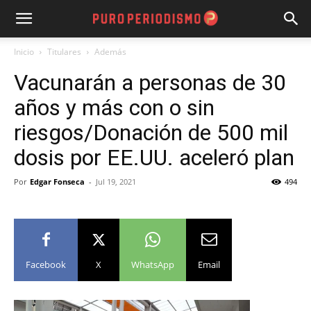
Inicio
Titulares
Además
Vacunarán a personas de 30
años y más con o sin
riesgos/Donación de 500 mil
dosis por EE.UU. aceleró plan
Por
Edgar Fonseca
-
Jul 19, 2021
494
Facebook
X
WhatsApp
Email