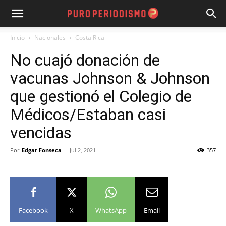
Inicio
Nacionales
Costa Rica
No cuajó donación de
vacunas Johnson & Johnson
que gestionó el Colegio de
Médicos/Estaban casi
vencidas
Por
Edgar Fonseca
-
Jul 2, 2021
357
Facebook
X
WhatsApp
Email