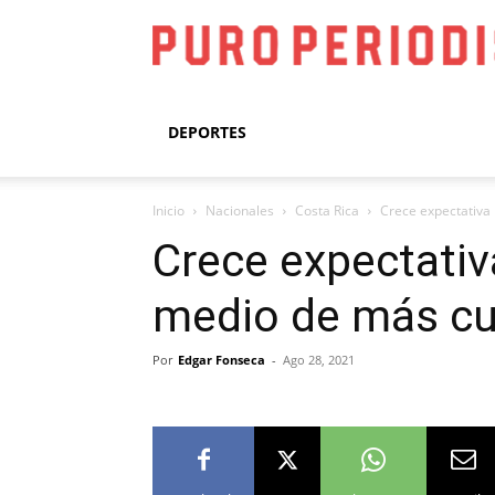
DEPORTES
Inicio
Nacionales
Costa Rica
Crece expectativa
Crece expectativ
medio de más c
Por
Edgar Fonseca
-
Ago 28, 2021