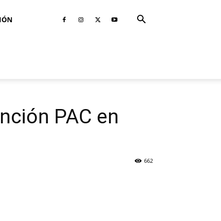
IÓN
ención PAC en
662