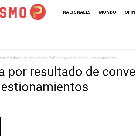
Puro
NACIONALES
MUNDO
OPIN
Periodismo
 por resultado de convención PAC en medio de más cuestionamientos
a por resultado de conv
uestionamientos