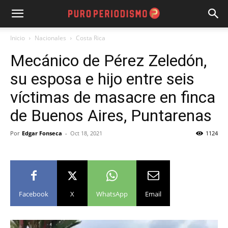
Inicio
Nacionales
Costa Rica
Mecánico de Pérez Zeledón,
su esposa e hijo entre seis
víctimas de masacre en finca
de Buenos Aires, Puntarenas
Por
Edgar Fonseca
-
Oct 18, 2021
1124
Facebook
X
WhatsApp
Email