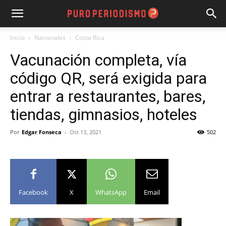
Inicio
Nacionales
Costa Rica
Vacunación completa, vía
código QR, será exigida para
entrar a restaurantes, bares,
tiendas, gimnasios, hoteles
Por
Edgar Fonseca
-
Oct 13, 2021
502
Facebook
X
WhatsApp
Email