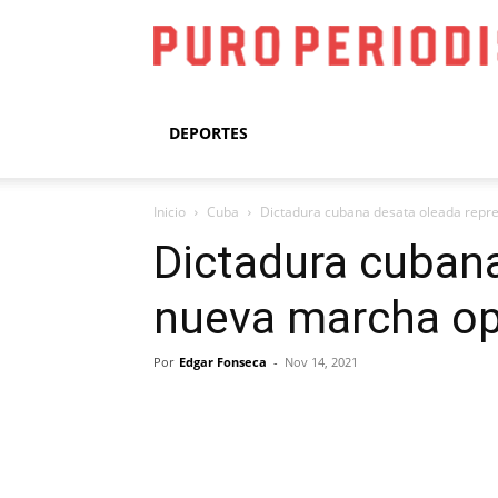
DEPORTES
Inicio
Cuba
Dictadura cubana desata oleada repre
Dictadura cubana
nueva marcha op
Por
Edgar Fonseca
-
Nov 14, 2021