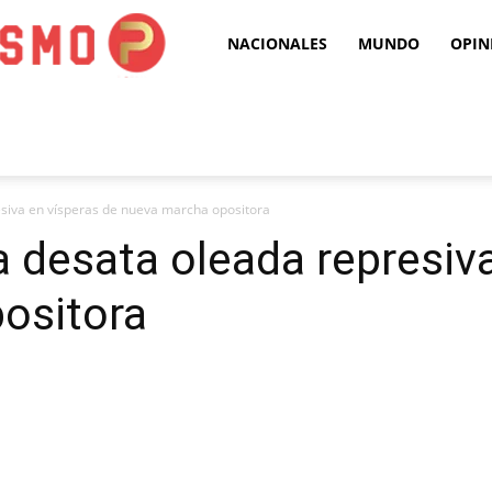
Puro
NACIONALES
MUNDO
OPIN
Periodismo
siva en vísperas de nueva marcha opositora
 desata oleada represiva
ositora