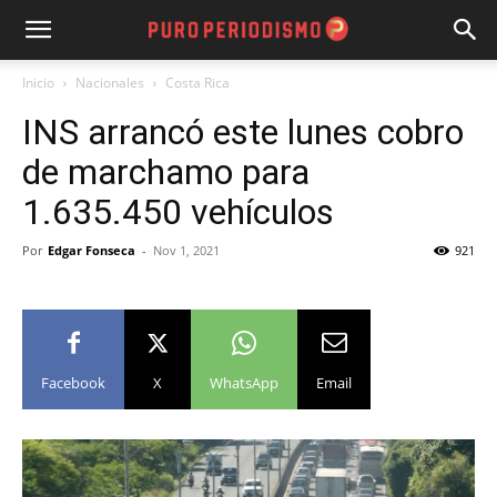
Inicio
Nacionales
Costa Rica
INS arrancó este lunes cobro
de marchamo para
1.635.450 vehículos
Por
Edgar Fonseca
-
Nov 1, 2021
921
Facebook
X
WhatsApp
Email