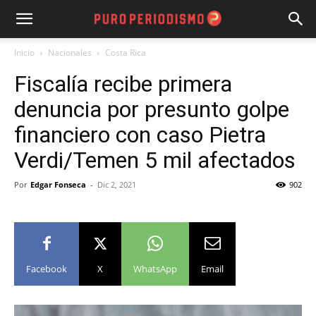
Inicio
Nacionales
Costa Rica
Fiscalía recibe primera
denuncia por presunto golpe
financiero con caso Pietra
Verdi/Temen 5 mil afectados
Por
Edgar Fonseca
-
Dic 2, 2021
902
Facebook
X
WhatsApp
Email