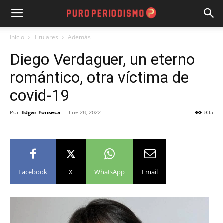
Inicio
Titulares
Además
Diego Verdaguer, un eterno
romántico, otra víctima de
covid-19
Por
Edgar Fonseca
-
Ene 28, 2022
835
Facebook
X
WhatsApp
Email