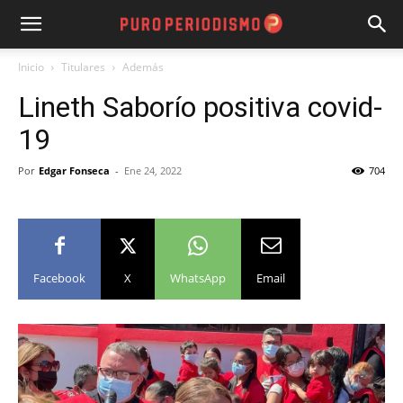
Inicio
Titulares
Además
Lineth Saborío positiva covid-
19
Por
Edgar Fonseca
-
Ene 24, 2022
704
Facebook
X
WhatsApp
Email