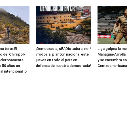
ortero/¡El
¡Democracia, sí!/¡Dictadura, no!/
Liga golpea la me
 del Chirripó!/
¡Todos al plantón nacional este
Managua/Arrolla 1
endorosamente
jueves en todo el país en
y se encumbra en
e 50 años un
defensa de nuestra democracia!
Centroamerican
al intencional lo