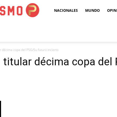
Puro
NACIONALES
MUNDO
OPIN
Periodismo
ar décima copa del PSG/Su futuro incierto
e titular décima copa de