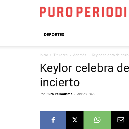
DEPORTES
Inicio
Titulares
Además
Keylor celebra de titul
Keylor celebra d
incierto
Por
Puro Periodismo
-
Abr 23, 2022