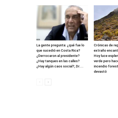
La gente pregunta: ¿qué fue lo
Crónicas de rep
que sucedió en Costa Rica?
extraño encanto
¿Derrocaron al presidente?
Hoy luce espl
¿Hay tanques en las calles?
verde pero hac
¿Hay algún caos social?, Dr....
incendio forest
devastó