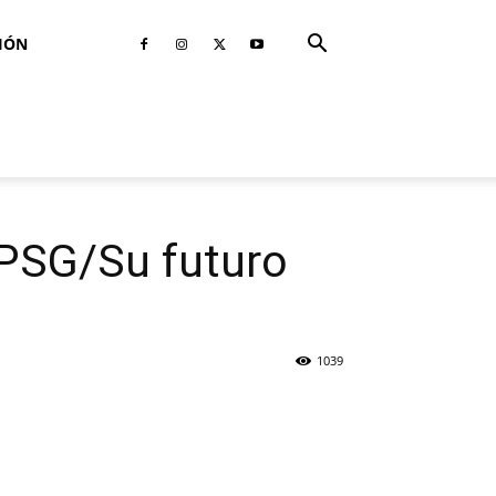
IÓN
l PSG/Su futuro
1039