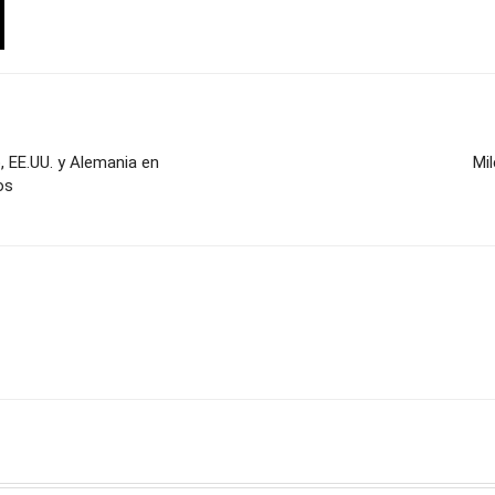
, EE.UU. y Alemania en
Mi
os