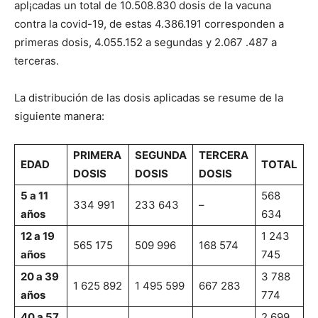
apl¡cadas un total de 10.508.830 dosis de la vacuna
contra la covid-19, de estas 4.386.191 corresponden a
primeras dosis, 4.055.152 a segundas y 2.067 .487 a
terceras.
La distribución de las dosis aplicadas se resume de la
siguiente manera:
PRIMERA
SEGUNDA
TERCERA
EDAD
TOTAL
DOSIS
DOSIS
DOSIS
5 a 11
568
334 991
233 643
–
años
634
12 a 19
1 243
565 175
509 996
168 574
años
745
20 a 39
3 788
1 625 892
1 495 599
667 283
años
774
40 a 57
2 699