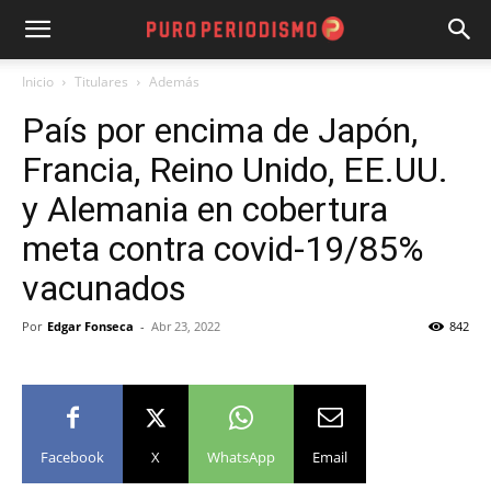
Inicio
Titulares
Además
País por encima de Japón,
Francia, Reino Unido, EE.UU.
y Alemania en cobertura
meta contra covid-19/85%
vacunados
Por
Edgar Fonseca
-
Abr 23, 2022
842
Facebook
X
WhatsApp
Email