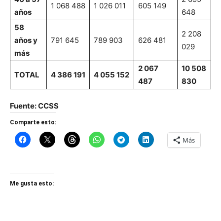
1 068 488
1 026 011
605 149
años
648
58
2 208
años y
791 645
789 903
626 481
029
más
2 067
10 508
TOTAL
4 386 191
4 055 152
487
830
Fuente: CCSS
Comparte esto:
Más
Me gusta esto: