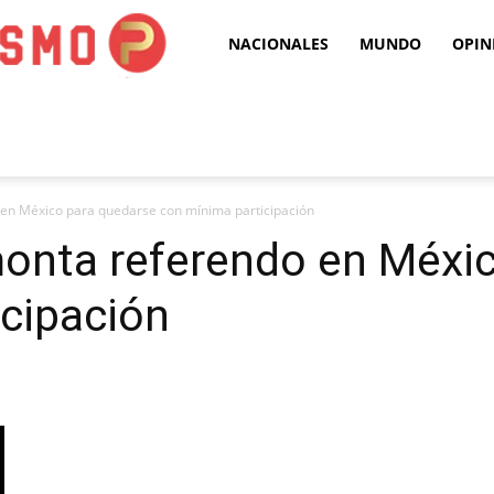
Puro
NACIONALES
MUNDO
OPIN
Periodismo
en México para quedarse con mínima participación
onta referendo en Méxic
cipación