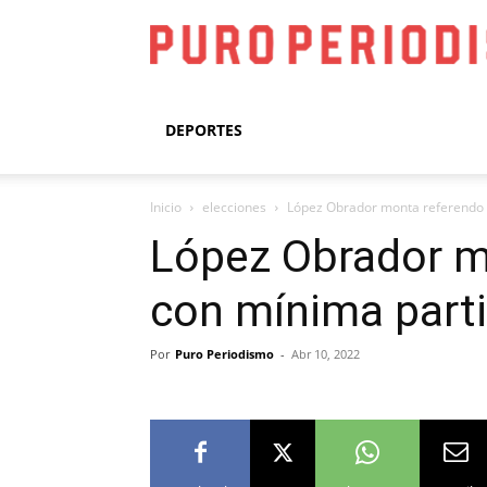
DEPORTES
Inicio
elecciones
López Obrador monta referendo 
López Obrador m
con mínima parti
Por
Puro Periodismo
-
Abr 10, 2022