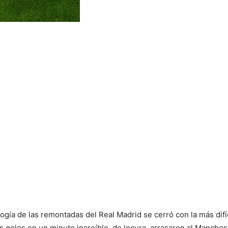
logía de las remontadas del Real Madrid se cerró con la más difíc
goles en un minuto increíble, de locura, arrasaron al Manchester