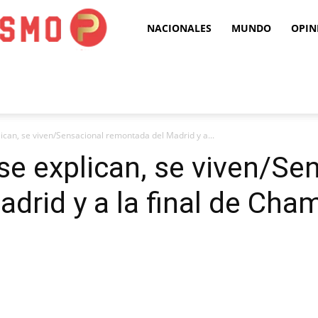
Puro
NACIONALES
MUNDO
OPIN
Periodismo
ican, se viven/Sensacional remontada del Madrid y a...
se explican, se viven/Se
drid y a la final de Cha