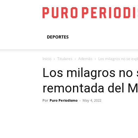
DEPORTES
Inicio
Titulares
Además
Los milagros no se expl
Los milagros no 
remontada del Ma
Por
Puro Periodismo
-
May 4, 2022