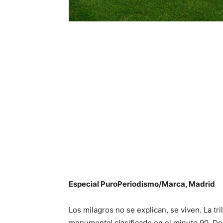
Especial PuroPeriodismo/Marca, Madrid
Los milagros no se explican, se viven. La tri
monumental clasificado en el minuto 90. Dos 