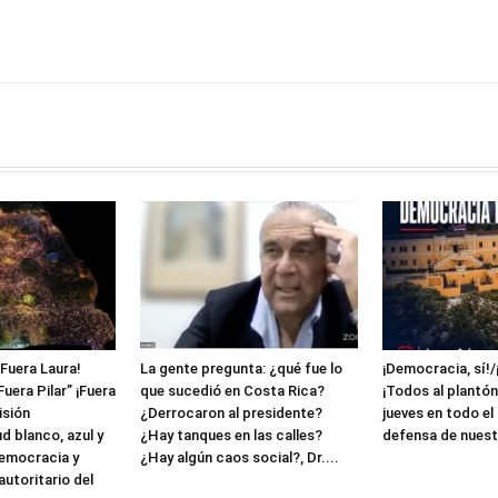
¡Fuera Laura!
La gente pregunta: ¿qué fue lo
¡Democracia, sí!/
Fuera Pilar” ¡Fuera
que sucedió en Costa Rica?
¡Todos al plantón
isión
¿Derrocaron al presidente?
jueves en todo el
ud blanco, azul y
¿Hay tanques en las calles?
defensa de nuest
democracia y
¿Hay algún caos social?, Dr....
utoritario del