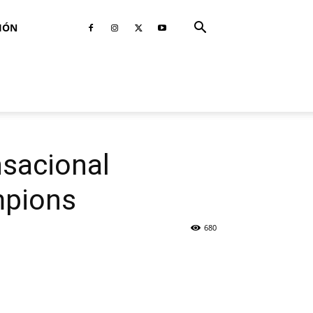
IÓN
nsacional
mpions
680