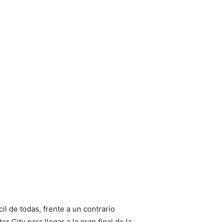
il de todas, frente a un contrario
 City para llegar a la gran final de la