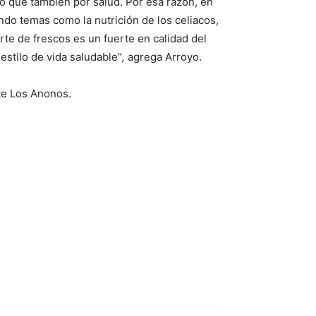
no que también por salud. Por esa razón, en
do temas como la nutrición de los celiacos,
te de frescos es un fuerte en calidad del
stilo de vida saludable”
,
agrega Arroyo.
te Los Anonos.