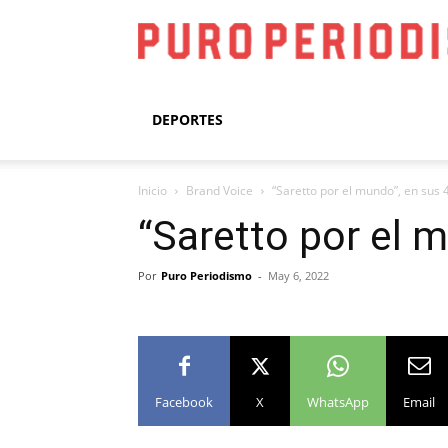
DEPORTES
Inicio
Brand Voice
“Saretto por el mundo”, en sus 
“Saretto por el 
Por
Puro Periodismo
-
May 6, 2022
Facebook
X
WhatsApp
Email