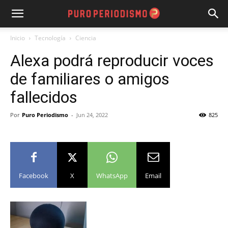
Inicio
Tecnología
Ciencia
Alexa podrá reproducir voces
de familiares o amigos
fallecidos
Por
Puro Periodismo
-
Jun 24, 2022
825
Facebook
X
WhatsApp
Email