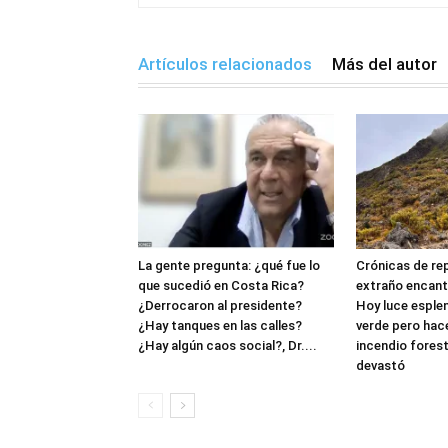
Artículos relacionados
Más del autor
La gente pregunta: ¿qué fue lo
Crónicas de rep
que sucedió en Costa Rica?
extraño encanto
¿Derrocaron al presidente?
Hoy luce espl
¿Hay tanques en las calles?
verde pero hac
¿Hay algún caos social?, Dr....
incendio forest
devastó