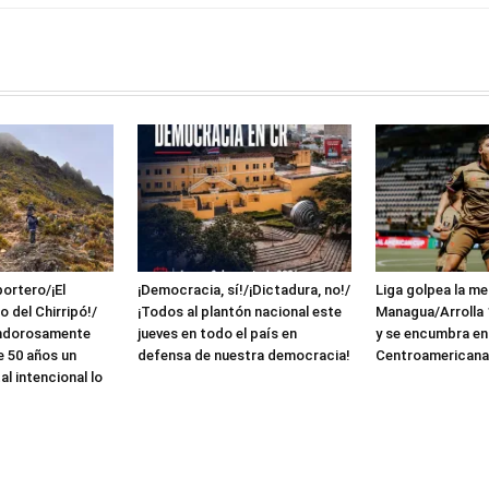
ortero/¡El
¡Democracia, sí!/¡Dictadura, no!/
Liga golpea la me
 del Chirripó!/
¡Todos al plantón nacional este
Managua/Arrolla 1
endorosamente
jueves en todo el país en
y se encumbra en
e 50 años un
defensa de nuestra democracia!
Centroamerican
al intencional lo