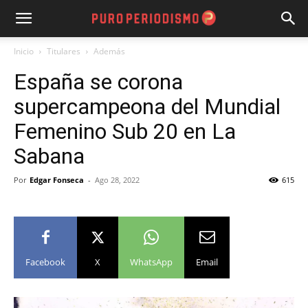
Inicio
Titulares
Además
España se corona
supercampeona del Mundial
Femenino Sub 20 en La
Sabana
Por
Edgar Fonseca
-
Ago 28, 2022
615
Facebook
X
WhatsApp
Email