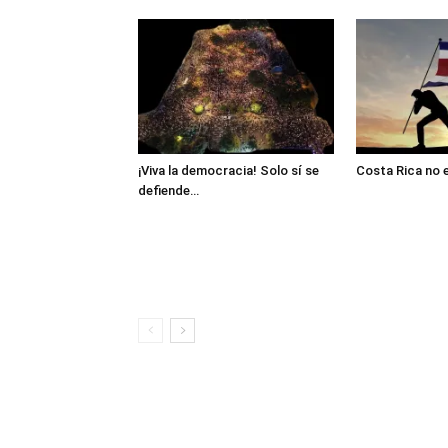
¡Viva la democracia! Solo sí se
Costa Rica no 
defiende…