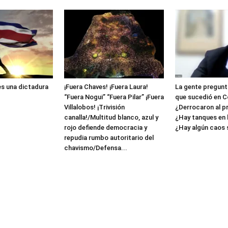
es una dictadura
¡Fuera Chaves! ¡Fuera Laura!
La gente pregunta
“Fuera Nogui” “Fuera Pilar” ¡Fuera
que sucedió en C
Villalobos! ¡Trivisión
¿Derrocaron al p
canalla!/Multitud blanco, azul y
¿Hay tanques en l
rojo defiende democracia y
¿Hay algún caos so
repudia rumbo autoritario del
chavismo/Defensa...