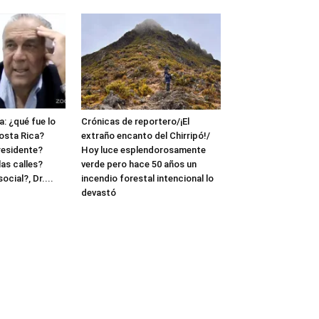
: ¿qué fue lo
Crónicas de reportero/¡El
osta Rica?
extraño encanto del Chirripó!/
residente?
Hoy luce esplendorosamente
as calles?
verde pero hace 50 años un
cial?, Dr....
incendio forestal intencional lo
devastó