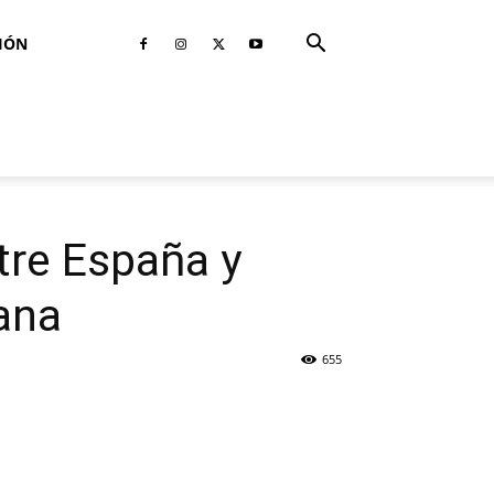
IÓN
tre España y
ana
655