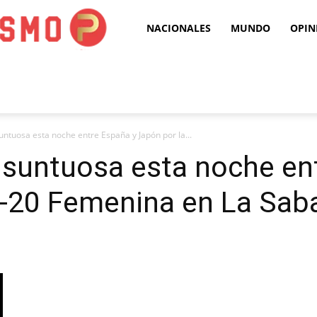
Puro
NACIONALES
MUNDO
OPIN
Periodismo
suntuosa esta noche entre España y Japón por la...
l suntuosa esta noche en
b-20 Femenina en La Sab