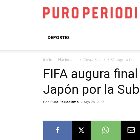
DEPORTES
Inicio
Nacionales
Costa Rica
FIFA augura final 
FIFA augura fina
Japón por la Su
Por
Puro Periodismo
-
Ago 28, 2022