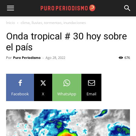
Inicio
clima, lluvias, tormentas, inundaciones
Onda tropical # 30 hoy sobre
el país
Por
Puro Periodismo
-
Ago 28, 2022
676
Facebook
X
WhatsApp
Email