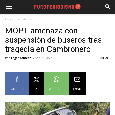
Inicio
accidente
MOPT amenaza con
suspensión de buseros tras
tragedia en Cambronero
Por
Edgar Fonseca
-
Sep 23, 2022
841
Facebook
X
WhatsApp
Email