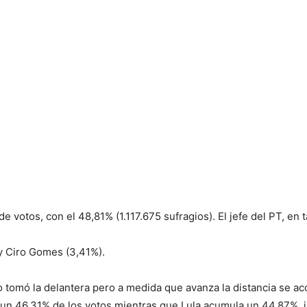
e votos, con el 48,81% (1.117.675 sufragios). El jefe del PT, en 
y Ciro Gomes (3,41%).
 tomó la delantera pero a medida que avanza la distancia se aco
e un 46,31% de los votos mientras que Lula acumula un 44,87%, 