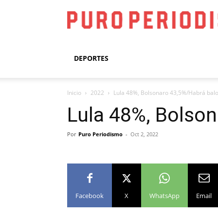
DEPORTES
Inicio
2022
Lula 48%, Bolsonaro 43,5%/Habrá balot
Lula 48%, Bolson
Por
Puro Periodismo
-
Oct 2, 2022
Facebook
X
WhatsApp
Email