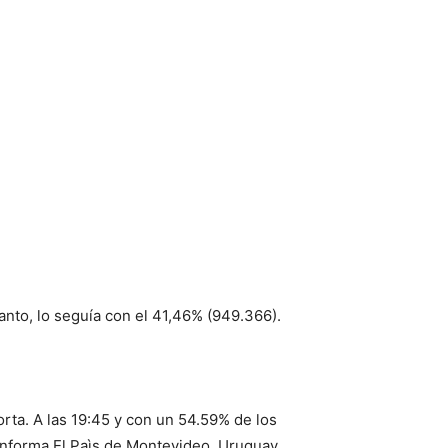
tanto, lo seguía con el 41,46% (949.366).
rta. A las 19:45 y con un 54.59% de los
informa El Paìs de Montevideo, Uruguay.