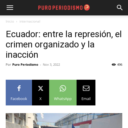
Inicio
internacional
Ecuador: entre la represión, el
crimen organizado y la
inacción
Por
Puro Periodismo
-
Nov 3, 2022
496
Facebook
X
WhatsApp
Email