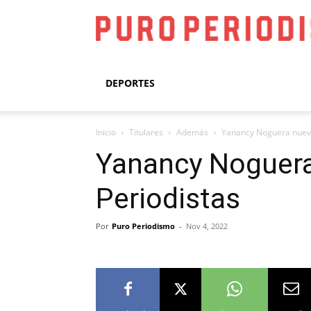
DEPORTES
Inicio
Titulares
Además
Yanancy Noguera nueva
Yanancy Noguera
Periodistas
Por
Puro Periodismo
-
Nov 4, 2022