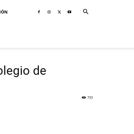
IÓN
legio de
733