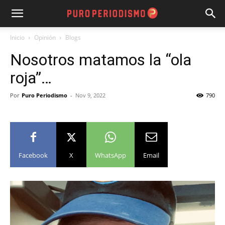
Inicio
Opinión
Blogs
Nosotros matamos la “ola
roja”…
Por
Puro Periodismo
-
Nov 9, 2022
790
Facebook
X
WhatsApp
Email