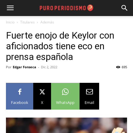
Inicio
Titulares
Además
Fuerte enojo de Keylor con
aficionados tiene eco en
prensa española
Por
Edgar Fonseca
-
Dic 2, 2022
695
Facebook
X
WhatsApp
Email