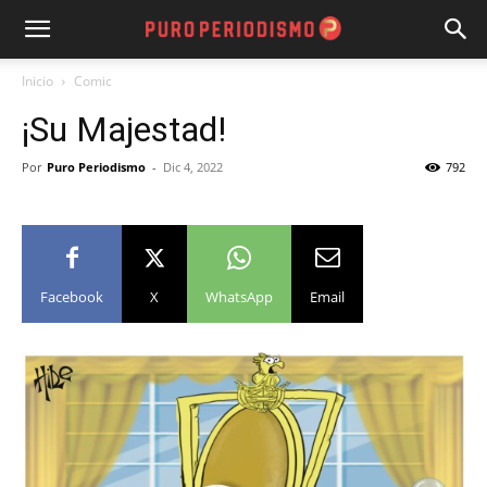
Inicio
Comic
¡Su Majestad!
Por
Puro Periodismo
-
Dic 4, 2022
792
Facebook
X
WhatsApp
Email