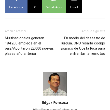
Facebook
X
WhatsApp
Email
Artículo anterior
Artículo siguiente
Multinacionales generan
En medio del desastre de
184.200 empleos en el
Turquía, ONU resalta código
país/Aportaron 22.000 nuevas
sísmico de Costa Rica para
plazas año anterior
enfrentar terremotos
Edgar Fonseca
https://www.puroperiodismo.com