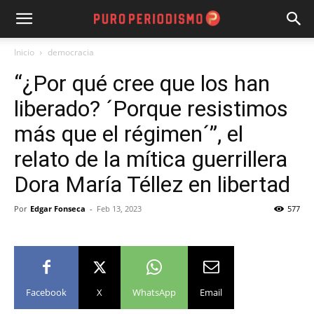
Inicio
democracia
“¿Por qué cree que los han
liberado? ´Porque resistimos
más que el régimen´”, el
relato de la mítica guerrillera
Dora María Téllez en libertad
Por
Edgar Fonseca
-
Feb 13, 2023
577
Facebook
X
WhatsApp
Email