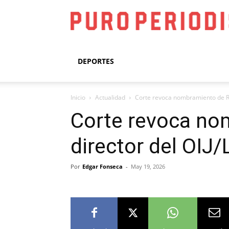
DEPORTES
Inicio
Actualidad
Corte revoca nombramiento de Ran
Corte revoca no
director del OIJ/
Por
Edgar Fonseca
-
May 19, 2026