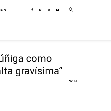
IÓN
Zúñiga como
lta gravísima”
33