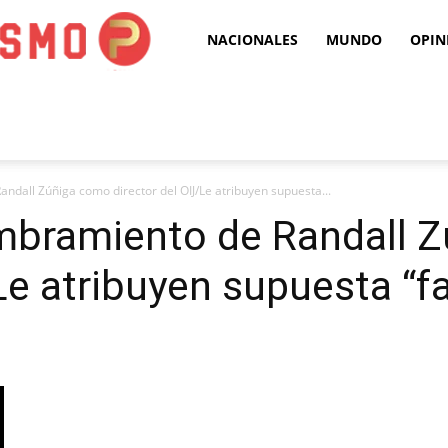
Puro
NACIONALES
MUNDO
OPIN
Periodismo
dall Zúñiga como director del OIJ/Le atribuyen supuesta...
mbramiento de Randall 
Le atribuyen supuesta “fa