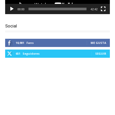
00:00
42:42
Social
10,981
Fans
ME GUSTA
651
Seguidores
SEGUIR