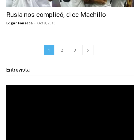
Rusia nos complicó, dice Machillo
Edgar Fonseca
-
Oct 9, 2016
1
2
3
Entrevista
Reproductor
de
vídeo