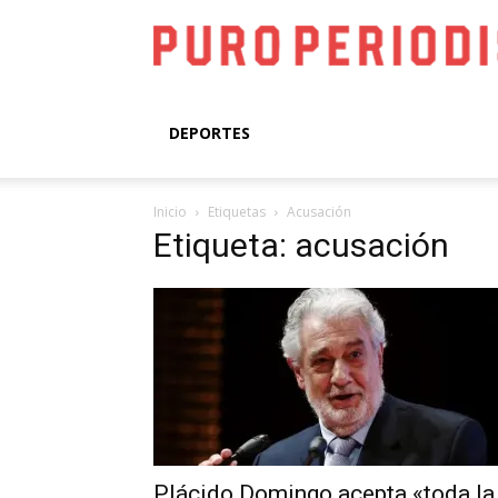
DEPORTES
Inicio
Etiquetas
Acusación
Etiqueta: acusación
Plácido Domingo acepta «toda la