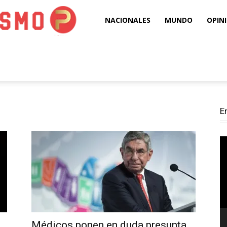
Puro
NACIONALES
MUNDO
OPIN
Periodismo
E
Re
d
ví
Médicos ponen en duda presunta