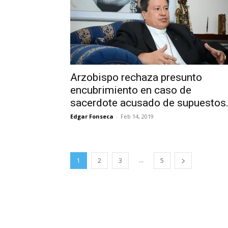
Arzobispo rechaza presunto
encubrimiento en caso de
sacerdote acusado de supuestos.
Edgar Fonseca
-
Feb 14, 2019
...
1
2
3
5