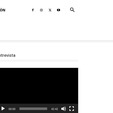
IÓN
ntrevista
productor
e
deo
00:00
42:42