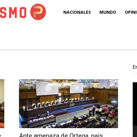
Puro
NACIONALES
MUNDO
OPIN
Periodismo
E
Re
d
ví
e
Ante amenaza de Ortega, país