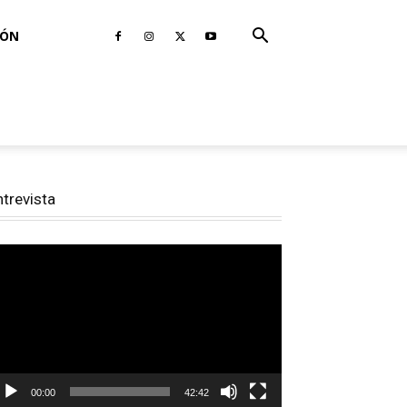
IÓN
ntrevista
productor
e
deo
00:00
42:42