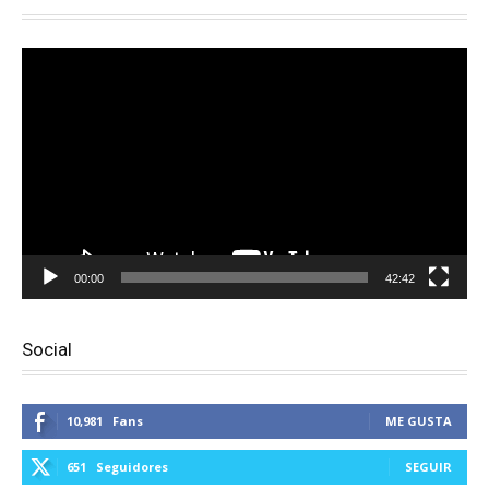
Reproductor
de
vídeo
00:00
42:42
Social
10,981
Fans
ME GUSTA
651
Seguidores
SEGUIR