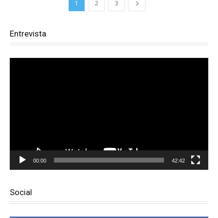
1
2
3
Entrevista
Reproductor
de
vídeo
00:00
42:42
Social