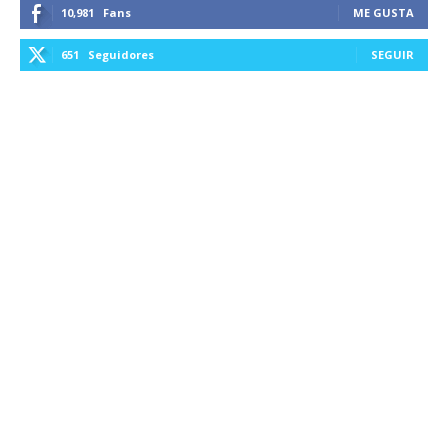
10,981
Fans
ME GUSTA
651
Seguidores
SEGUIR