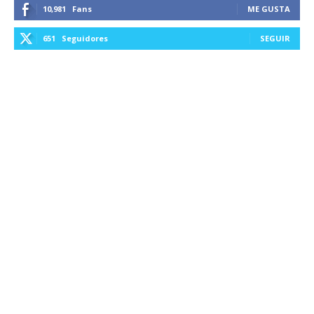
10,981
Fans
ME GUSTA
651
Seguidores
SEGUIR