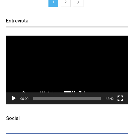
1
2
Entrevista
Reproductor
de
vídeo
00:00
42:42
Social