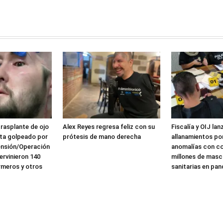
rasplante de ojo
Alex Reyes regresa feliz con su
Fiscalía y OIJ lan
sta golpeado por
prótesis de mano derecha
allanamientos po
tensión/Operación
anomalías con c
ervinieron 140
millones de masca
rmeros y otros
sanitarias en pa