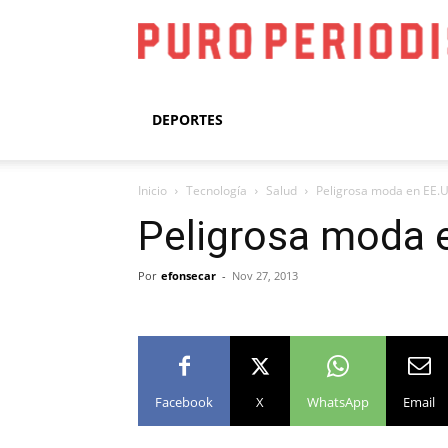
DEPORTES
Inicio
Tecnología
Salud
Peligrosa moda en EE.UU
Peligrosa moda e
Por
efonsecar
-
Nov 27, 2013
Facebook
X
WhatsApp
Email