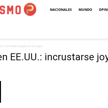
Puro
NACIONALES
MUNDO
OPIN
Periodismo
.: incrustarse joyas en los ojos
n EE.UU.: incrustarse joy