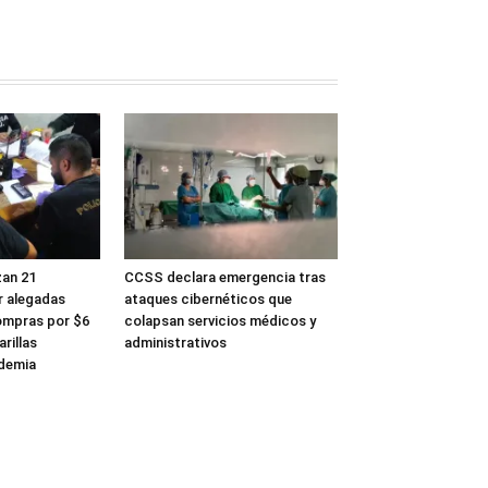
zan 21
CCSS declara emergencia tras
r alegadas
ataques cibernéticos que
ompras por $6
colapsan servicios médicos y
rillas
administrativos
ndemia