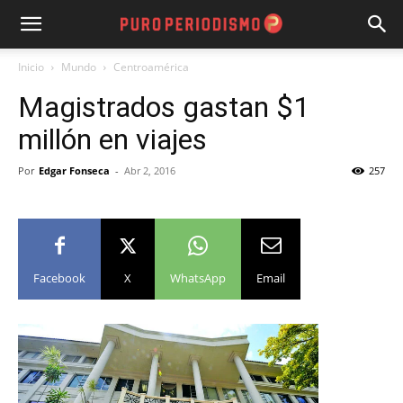
Inicio
Mundo
Centroamérica
Magistrados gastan $1
millón en viajes
Por
Edgar Fonseca
-
Abr 2, 2016
257
Facebook
X
WhatsApp
Email