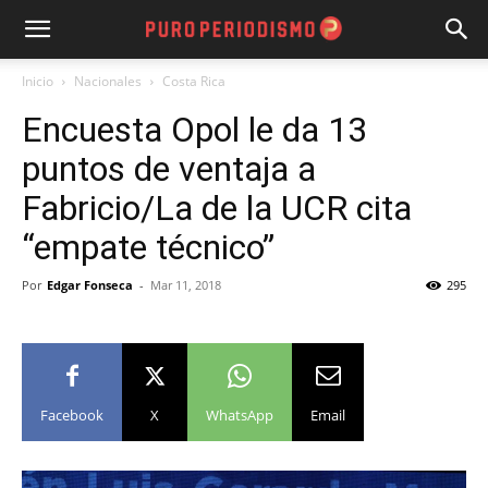
Inicio
Nacionales
Costa Rica
Encuesta Opol le da 13
puntos de ventaja a
Fabricio/La de la UCR cita
“empate técnico”
Por
Edgar Fonseca
-
Mar 11, 2018
295
Facebook
X
WhatsApp
Email