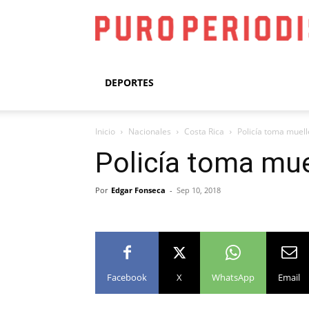
DEPORTES
Inicio
Nacionales
Costa Rica
Policía toma muell
Policía toma mue
Por
Edgar Fonseca
-
Sep 10, 2018
Facebook
X
WhatsApp
Email