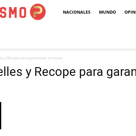
Puro
NACIONALES
MUNDO
OPIN
Periodismo
es y Recope para garantizar servicios
lles y Recope para garan