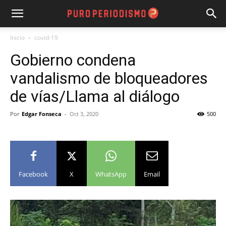
Inicio
covid-19
Gobierno condena
vandalismo de bloqueadores
de vías/Llama al diálogo
Por
Edgar Fonseca
-
Oct 3, 2020
500
Facebook
X
WhatsApp
Email