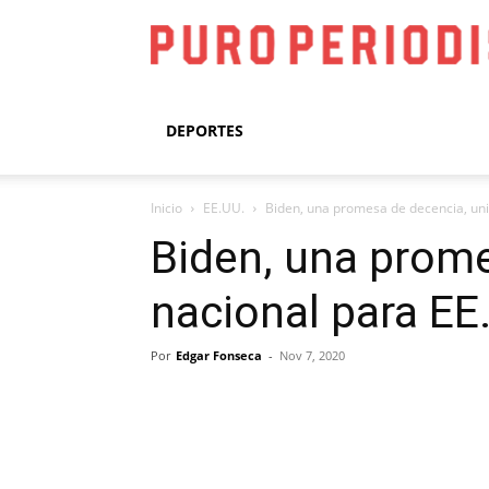
DEPORTES
Inicio
EE.UU.
Biden, una promesa de decencia, unid
Biden, una prome
nacional para EE
Por
Edgar Fonseca
-
Nov 7, 2020