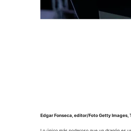
Edgar Fonseca, editor/Foto Getty Images,
Lo único más poderoso que un dragón es un a