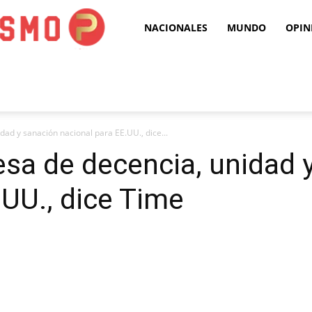
Puro
NACIONALES
MUNDO
OPIN
Periodismo
ad y sanación nacional para EE.UU., dice...
sa de decencia, unidad 
.UU., dice Time