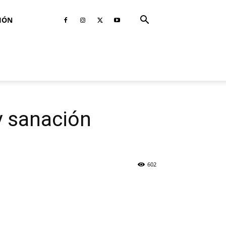
IÓN
y sanación
602