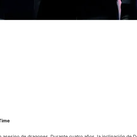
 Time
sesino de dragones. Durante cuatro años, la inclinación de Don