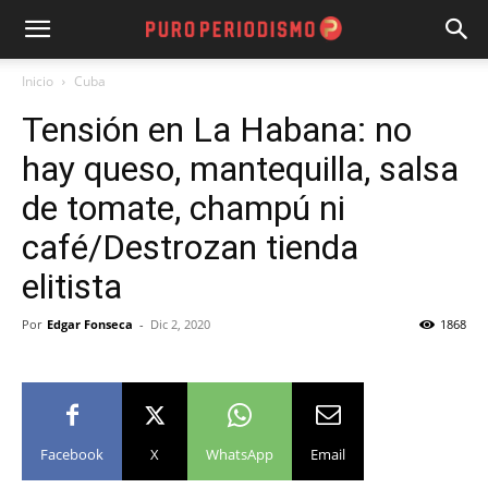
Inicio
Cuba
Tensión en La Habana: no
hay queso, mantequilla, salsa
de tomate, champú ni
café/Destrozan tienda
elitista
Por
Edgar Fonseca
-
Dic 2, 2020
1868
Facebook
X
WhatsApp
Email