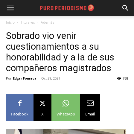
Inicio
Titulares
Además
Sobrado vio venir
cuestionamientos a su
honorabilidad y a la de sus
compañeros magistrados
Por
Edgar Fonseca
-
Oct 29, 2021
788
Facebook
X
WhatsApp
Email