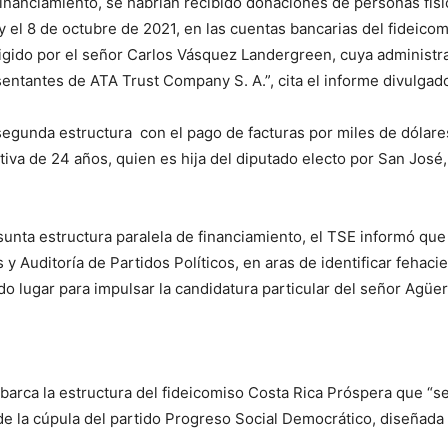
anciamiento, se habrían recibido donaciones de personas físic
 y el 8 de octubre de 2021, en las cuentas bancarias del fideic
igido por el señor Carlos Vásquez Landergreen, cuya administra
ntantes de ATA Trust Company S. A.”, cita el informe divulgado
segunda estructura con el pago de facturas por miles de dólare
tiva de 24 años, quien es hija del diputado electo por San Jos
unta estructura paralela de financiamiento, el TSE informó que 
 y Auditoría de Partidos Políticos, en aras de identificar fehac
do lugar para impulsar la candidatura particular del señor Agüe
abarca la estructura del fideicomiso Costa Rica Próspera que “se
e la cúpula del partido Progreso Social Democrático, diseñada 