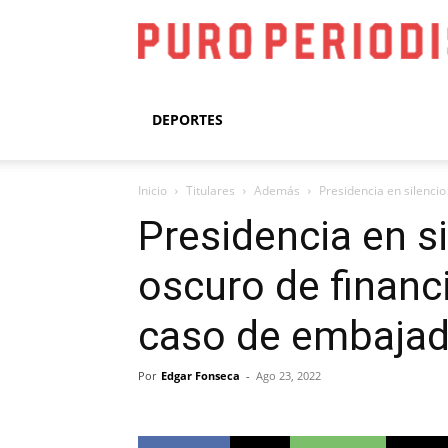
DEPORTES
Inicio
Titulares
Además
Presidencia en silenci
Presidencia en s
oscuro de finan
caso de embajad
Por
Edgar Fonseca
-
Ago 23, 2022