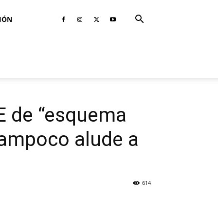
IÓN
SE de “esquema
Tampoco alude a
614