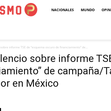
Puro
NACIONALES
MUNDO
OPIN
Periodismo
o sobre informe TSE de “esquema oscuro de financiamiento” de...
ilencio sobre informe T
ciamiento” de campaña/
or en México