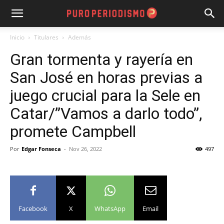
Inicio
Titulares
Además
Gran tormenta y rayería en
San José en horas previas a
juego crucial para la Sele en
Catar/”Vamos a darlo todo”,
promete Campbell
Por
Edgar Fonseca
-
Nov 26, 2022
497
Facebook
X
WhatsApp
Email