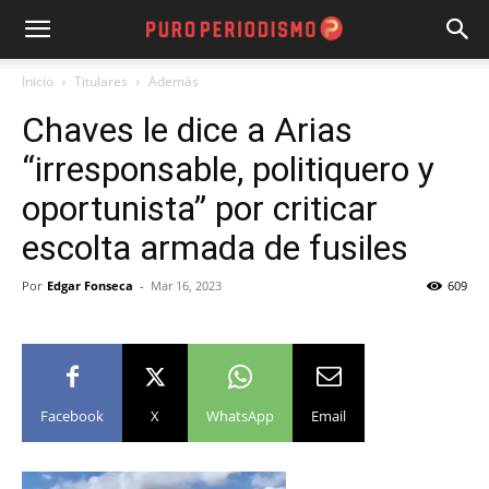
Inicio
Titulares
Además
Chaves le dice a Arias
“irresponsable, politiquero y
oportunista” por criticar
escolta armada de fusiles
Por
Edgar Fonseca
-
Mar 16, 2023
609
Facebook
X
WhatsApp
Email