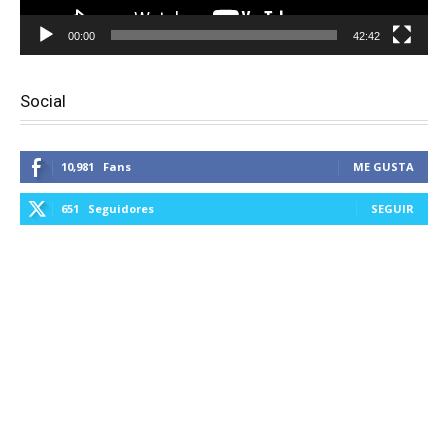
00:00
42:42
Social
10,981
Fans
ME GUSTA
651
Seguidores
SEGUIR