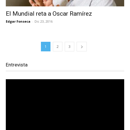
El Mundial reta a Oscar Ramírez
Edgar Fonseca
-
Dic 23, 2016
1
2
3
Entrevista
Reproductor
de
vídeo