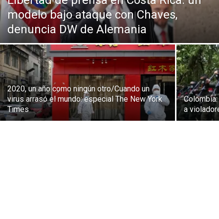
Libertad de prensa en Costa Rica: un
modelo bajo ataque con Chaves,
denuncia DW de Alemania
2020, un año como ningún otro/Cuando un
virus arrasó el mundo: especial The New York
Colombia:
Times
a violador