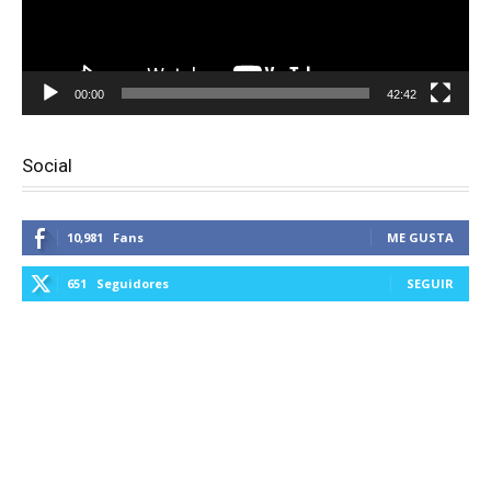
00:00
42:42
Social
10,981
Fans
ME GUSTA
651
Seguidores
SEGUIR