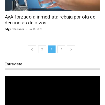
AyA forzado a inmediata rebaja por ola de
denuncias de alzas...
Edgar Fonseca
-
Jun 16, 2020
2
3
4
Entrevista
Reproductor
de
vídeo