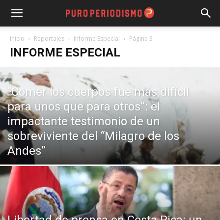
Inicio
Reportajes
Informe Especial
Página 3
INFORME ESPECIAL
“Comer los cuerpos fue más difícil
para unos que para otros”: el
impactante testimonio de un
sobreviviente del “Milagro de los
Andes”